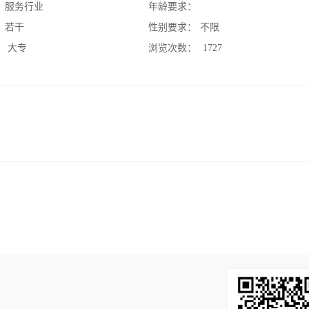
：
服务行业
年龄要求：
：
若干
性别要求：
不限
：
大专
浏览次数：
1727