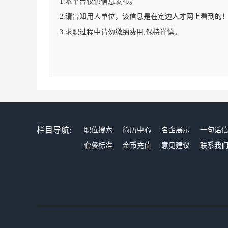
1.本平台仅供信息发布。
2.请告知用人单位，该信息是在定边人才网上看到的
3.求职过程中请勿缴纳费用,保持谨慎。
栏目导航:
职位搜索
简历中心
名企展示
一句话
套餐标准
金币充值
意见建议
联系我