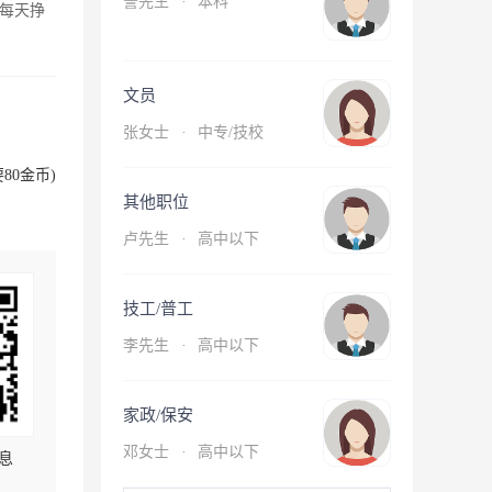
訾先生
·
本科
每天挣
文员
张女士
·
中专/技校
80金币)
其他职位
卢先生
·
高中以下
技工/普工
李先生
·
高中以下
家政/保安
邓女士
·
高中以下
息