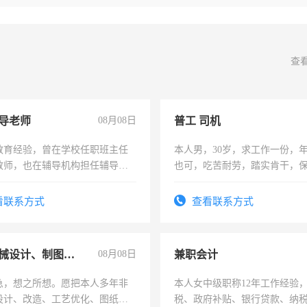
查
导老师
08月08日
普工 司机
教育经验，曾在学校任职班主任
本人男，30岁，求工作一份，
教师，也在辅导机构担任辅导教
也可，吃苦耐劳，踏实肯干，
周一至周五辅导老师的工作
勿扰
看联系方式
查看联系方式
兼职机械设计、制图、设备改造
08月08日
兼职会计
急，想之所想。愿把本人多年非
本人女中级职称12年工作经验
设计、改造、工艺优化、图纸制
税、政府补贴、银行贷款、纳