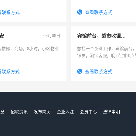
解的经验与您分享。 真诚合作，
为各类公司策划，设建新账，
识之士，共享未来。
务，财务咨询等业务。欲求兼
看联系方式
查看联系方式
作
安
08月08日
宾馆前台，超市收银员，淘宝客服
售楼部，商场，8小时，小区物业
想找一个夜班工作，宾馆前台
银员，淘宝客服，晚7点到10点
工，麻烦看到的老板加我微信
号同微信
看联系方式
查看联系方式
信息
招聘资讯
发布简历
企业入驻
会员中心
法律申明
们