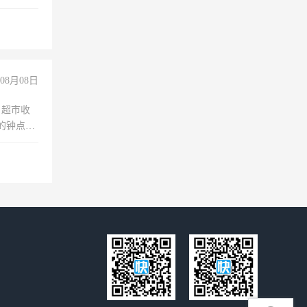
理乱账业
职会计工
08月08日
，超市收
的钟点
聊，手机