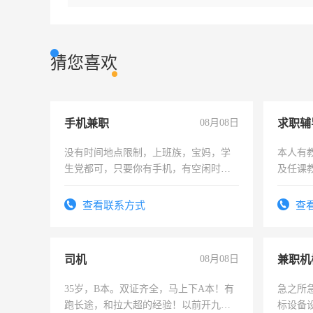
猜您喜欢
手机兼职
08月08日
求职辅
没有时间地点限制，上班族，宝妈，学
本人有
生党都可，只要你有手机，有空闲时
及任课
间，一单一结，一天二三十不成问题，
师，求
勤快的四五十，每天挣零花钱没问题！
查看联系方式
查
司机
08月08日
35岁，B本。双证齐全，马上下A本！有
急之所
跑长途，和拉大超的经验！以前开九米
标设备