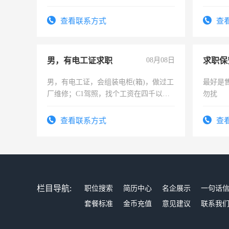
六，渣土车
作和分
结识有
查看联系方式
查
男，有电工证求职
08月08日
求职保
男，有电工证，会组装电柜(箱)，做过工
最好是
厂维修；C1驾照，找个工资在四千以
勿扰
上，枣强县以外需要有住宿，保险勿扰
电话
查看联系方式
查
栏目导航:
职位搜索
简历中心
名企展示
一句话
套餐标准
金币充值
意见建议
联系我