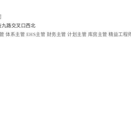
司
技九路交叉口西北
管
体系主管
EHS主管
财务主管
计划主管
库房主管
精益工程