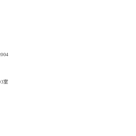
004
03室
室